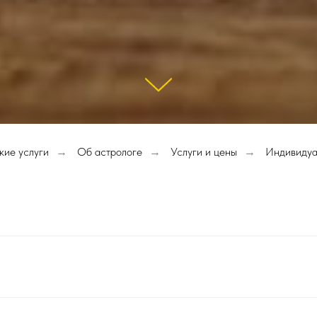
кие услуги
Об астрологе
Услуги и цены
Индивидуа
→
→
→