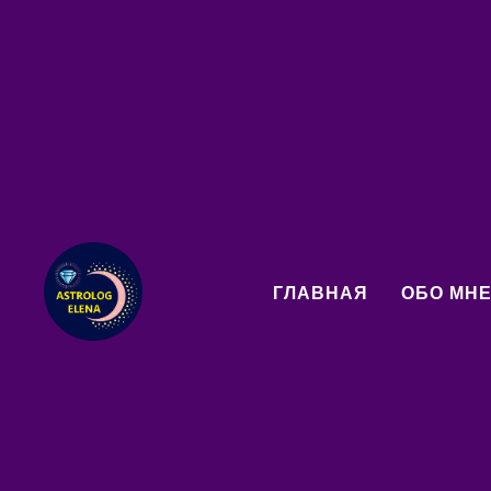
тики.
16 Июля - день Берегини. Будет п
ГЛАВНАЯ
ОБО МН