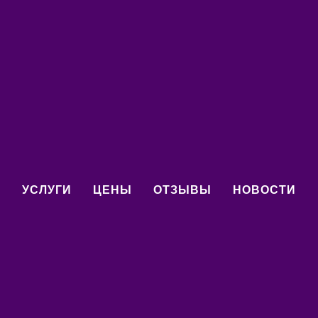
резентация гимнастики.
16 Июля - день 
Е
УСЛУГИ
ЦЕНЫ
ОТЗЫВЫ
НОВОСТИ